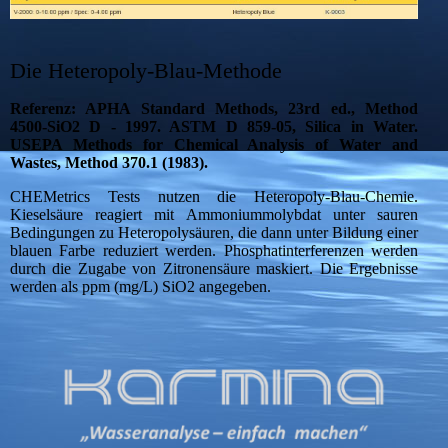
Die Heteropoly-Blau-Methode
Referenz: APHA Standard Methods, 23rd ed., Method
4500-SiO2 D - 1997. ASTM D 859-05, Silica in Water.
USEPA Methods for Chemical Analysis of Water and
Wastes, Method 370.1 (1983).
CHEMetrics Tests nutzen die Heteropoly-Blau-Chemie.
Kieselsäure reagiert mit Ammoniummolybdat unter sauren
Bedingungen zu Heteropolysäuren, die dann unter Bildung einer
blauen Farbe reduziert werden. Phosphatinterferenzen werden
durch die Zugabe von Zitronensäure maskiert. Die Ergebnisse
werden als ppm (mg/L) SiO2 angegeben.