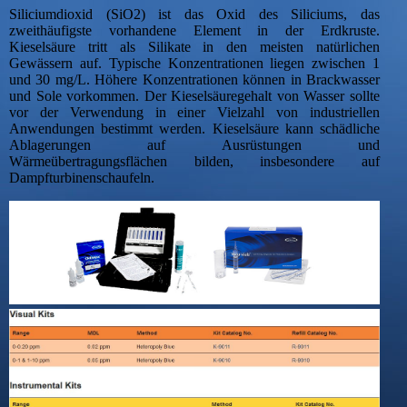
Siliciumdioxid (SiO2) ist das Oxid des Siliciums, das
zweithäufigste vorhandene Element in der Erdkruste.
Kieselsäure tritt als Silikate in den meisten natürlichen
Gewässern auf. Typische Konzentrationen liegen zwischen 1
und 30 mg/L. Höhere Konzentrationen können in Brackwasser
und Sole vorkommen. Der Kieselsäuregehalt von Wasser sollte
vor der Verwendung in einer Vielzahl von industriellen
Anwendungen bestimmt werden. Kieselsäure kann schädliche
Ablagerungen auf Ausrüstungen und
Wärmeübertragungsflächen bilden, insbesondere auf
Dampfturbinenschaufeln.