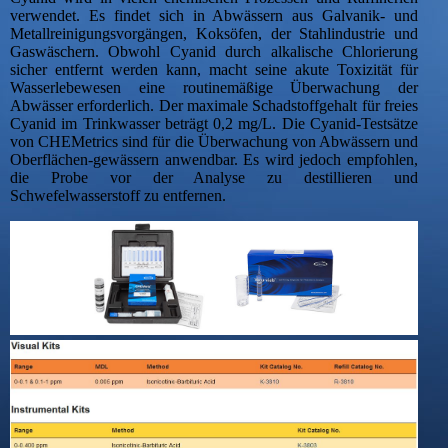
verwendet. Es findet sich in Abwässern aus Galvanik- und
Metallreinigungsvorgängen, Koksöfen, der Stahlindustrie und
Gaswäschern. Obwohl Cyanid durch alkalische Chlorierung
sicher entfernt werden kann, macht seine akute Toxizität für
Wasserlebewesen eine routinemäßige Überwachung der
Abwässer erforderlich. Der maximale Schadstoffgehalt für freies
Cyanid im Trinkwasser beträgt 0,2 mg/L. Die Cyanid-Testsätze
von CHEMetrics sind für die Überwachung von Abwässern und
Oberflächen-gewässern anwendbar. Es wird jedoch empfohlen,
die Probe vor der Analyse zu destillieren und
Schwefelwasserstoff zu entfernen.