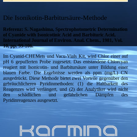
Die Isonikotin-Barbitursäure-Methode
Referenz: S. Nagashima, Spectrophotometric Determination
of Cyanide with Isonicotinic Acid and Barbituric Acid,
International Journal of Environ. Anal. Chem., 1981, Vol.
10, pp. 99-106.
Im Cyanid-CHEMets und Vacu-Vials Kit, wird Chlor einer auf
pH 6 gepufferten Probe zugesetzt. Das entstandene Chlorcyan
reagiert mit Isonicotin- und Barbitursäure unter Bildung einer
blauen Farbe. Die Ergebnisse werden als ppm (mg/L) CN
ausgedrückt. Diese Methode bietet zwei Vorteile gegenüber den
gebräuchlicheren Pyridinmethoden: (1) die Haltbarkeit des
Reagenzes wird verlängert, und (2) der Analytiker wird nicht
den schädlichen und gefährlichen Dämpfen des
Pyridinreagenzes ausgesetzt.