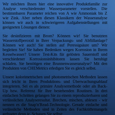
Wir möchten Ihnen hier eine innovative Produktfamilie zur
Analyse verschiedenster Wasserparameter vorstellen. Die
bestimmbaren Parameter reichen von A wie Ammoniak bis Z
wie Zink. Aber neben diesen Klassikern der Wasseranalyse
können wir auch in schwierigeren Aufgabenstellungen mit
geeigneten Lösungen dienen:
Sie desinfizieren mit Brom? Können wir! Sie benutzten
Wasserstoffperoxid in Ihrer Verpackungs- und Abfüllanlage?
Können wir auch! Sie stellen auf Peressigsäure um? Wir
begleiten Sie! Sie haben Bedenken wegen Korrosion in Ihrem
Kesselwasser? Unsere Test-Kits für gelösten Sauerstoff und
verschiedener Korrosionsinhibitoren lassen Sie beruhigt
schlafen. Sie benötigen eine Brunnenwasseranalyse? Mit den
Produkten von CHEMetrics erledigen Sie es gleich selbst.
Unsere kolorimetrischen und photometrischen Methoden lassen
sich leicht in Ihren Produktions- und Überwachungsablauf
integrieren. Sei es als primäre Analysemethode oder als Back-
Up bzw. Referenz für Ihre bestehenden Routinen. In drei
einfachen Schritten gelangen Sie zu einem reproduzierbaren und
verlässlichen Analyseresultat. Brechen, mischen, ablesen - wir
nennen es die Snap'n'Read-Technologie. Gerade einfache und
verlässliche Methoden sind in Zeiten des Fachkräftemangels
gefragter denn je. Schauen Sie selbst: